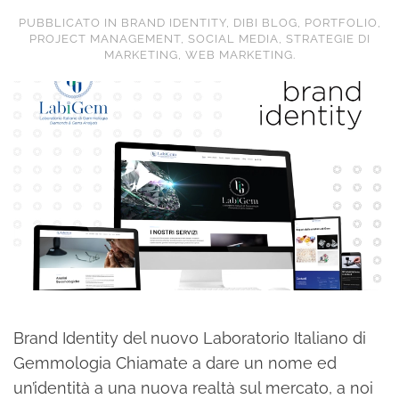
PUBBLICATO IN
BRAND IDENTITY
,
DIBI BLOG
,
PORTFOLIO
,
PROJECT MANAGEMENT
,
SOCIAL MEDIA
,
STRATEGIE DI
MARKETING
,
WEB MARKETING
.
Brand Identity del nuovo Laboratorio Italiano di
Gemmologia Chiamate a dare un nome ed
un’identità a una nuova realtà sul mercato, a noi