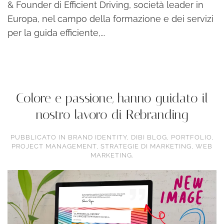
& Founder di Efficient Driving, società leader in
Europa, nel campo della formazione e dei servizi
per la guida efficiente,...
continua a leggere
Colore e passione, hanno guidato il
nostro lavoro di Rebranding
PUBBLICATO IN
BRAND IDENTITY
,
DIBI BLOG
,
PORTFOLIO
,
PROJECT MANAGEMENT
,
STRATEGIE DI MARKETING
,
WEB
MARKETING
.