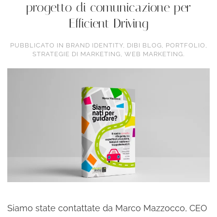
progetto di comunicazione per
Efficient Driving
PUBBLICATO IN
BRAND IDENTITY
,
DIBI BLOG
,
PORTFOLIO
,
STRATEGIE DI MARKETING
,
WEB MARKETING
.
Siamo state contattate da Marco Mazzocco, CEO