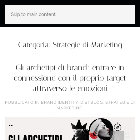
Skip to main content
Categoria:
Strategie di Marketing
Gli archetipi di brand: entrare in
connessione con il proprio target
attraverso le emozioni
PUBBLICATO IN
BRAND IDENTITY
,
DIBI BLOG
,
STRATEGIE DI
MARKETING
.